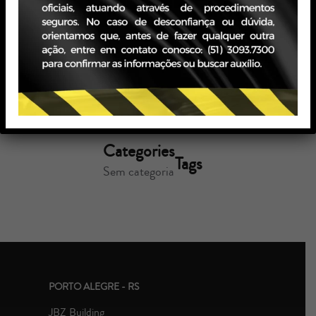
Read more
Categories
Tags
Sem categoria
PORTO ALEGRE - RS
JBZ Building