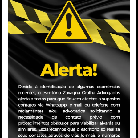
Repandemia
PRORROGAÇÃO
por Michel Gralha
DO PRAZO DE
02/11/2020
ENTREGA DA
Read more
ESCRITURAÇÃO
CONTÁBIL
DIGITAL – ECD
E DA
ESCRITURAÇÃO
CONTÁBIL
FISCAL – ECF
por Zavagna Gralha
24/05/2024