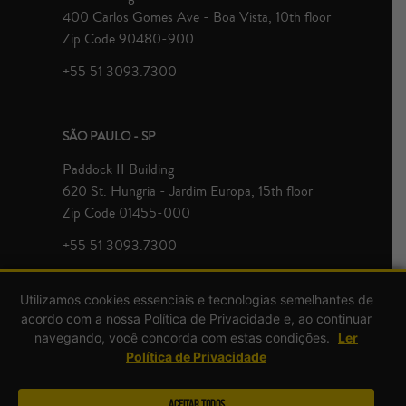
400 Carlos Gomes Ave - Boa Vista, 10th floor
Zip Code 90480-900
+55 51 3093.7300
SÃO PAULO - SP
Paddock II Building
620 St. Hungria - Jardim Europa, 15th floor
Zip Code 01455-000
+55 51 3093.7300
Utilizamos cookies essenciais e tecnologias semelhantes de
acordo com a nossa Política de Privacidade e, ao continuar
navegando, você concorda com estas condições.
Ler
Política de Privacidade
© Zavagna Gralha Advogados 2026 | All rights reserved.
Aceitar Todos