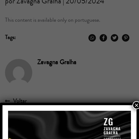
por Zavagna Gralha | 20/05/2024
This content is available only on portuguese.
Tags:
Zavagna Gralha
Voltar
×