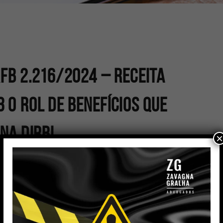
FB 2.216/2024 – RECEITA
 O ROL DE BENEFÍCIOS QUE
NA DIRBI
×