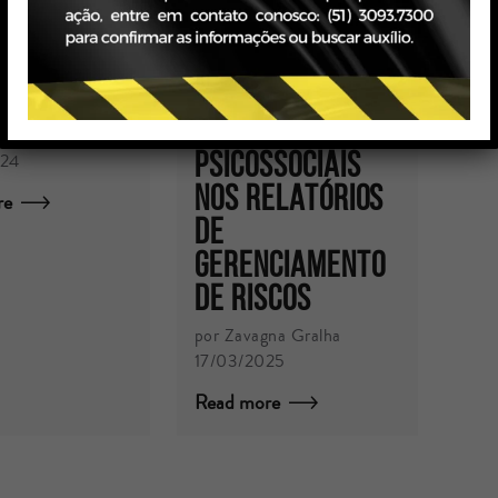
 Apoio
Atualizações
ceiro aos
da NR-1
egadores
Inclusão de
parâmetros
na Gralha
psicossociais
024
nos relatórios
re
de
gerenciamento
de riscos
por Zavagna Gralha
17/03/2025
Read more