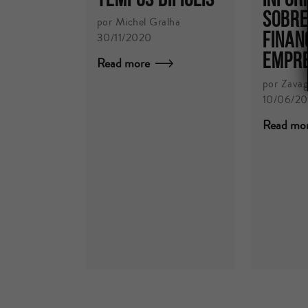
Sobre
por Michel Gralha
Finan
30/11/2020
Empr
Read more
por Zavag
10/06/2
Read mo