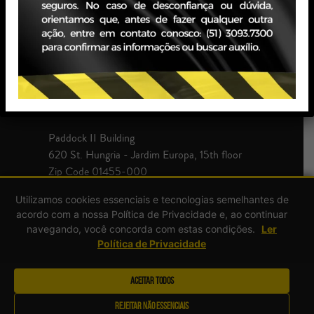
JBZ Building
400 Carlos Gomes Ave - Boa Vista, 10th floor
Zip Code 90480-900
+55 51 3093.7300
SÃO PAULO - SP
Paddock II Building
620 St. Hungria - Jardim Europa, 15th floor
Zip Code 01455-000
+55 51 3093.7300
Utilizamos cookies essenciais e tecnologias semelhantes de
acordo com a nossa Política de Privacidade e, ao continuar
navegando, você concorda com estas condições.
Ler
Política de Privacidade
Aceitar Todos
Rejeitar Não Essenciais