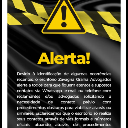
Bachelor’s Degree in Physiotherapy – In Progress
Professional Experience
Intern at the Court of Justice of Rio Grande do Sul
(TJRS)
Administrative Assistant at Tenext Import and Export
Trade Ltd.
PORTO ALEGRE - RS